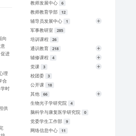
教师发展中心
6
教师教育学部
12
+
辅导员发展中心
1
军事教研室
285
面向
培训课程
26
康意
+
通识教育
218
，促进
+
辅修课程
4
+
党课
3
心理
校团委
3
学合
公开课
18
4
学时
+
其他
66
生物光子学研究院
4
程供
脑科学与康复医学研究院
0
党委学生工作部
9
完
网络信息中心
11
体培