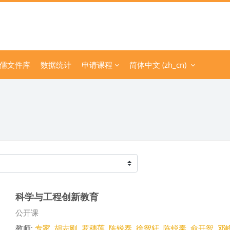
儒文件库
数据统计
申请课程
简体中文 ‎(zh_cn)‎
科学与工程创新教育
课程类别
公开课
教师:
专家
,
胡志刚
,
罗穗莲
,
陈锐泰
,
徐智轩
,
陈锐泰
,
俞开智
,
邓