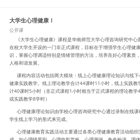
大学生心理健康Ⅰ
课程类别
公开课
《大学生心理健康》课程是华南师范大学心理咨询研究中心
在校大学生开设的一门非正式课程，目标在于增强学生心理健
识，掌握心理调适特别是情绪管理的方法，培养良好心理素质
人格和谐发展。
课程内容活动包括两大模块：线上心理健康理论知识与线下
健康实践教学。线上理论教学合计
44
课时
11
小时，线上实践教
计
40
课时
5
小时（非正式课程
1
小时相当于正式课程的理论教学
或实践教学
8
学时）
心理健康理论知识由学校心理咨询研究中心通过录制在线课
学生线上学习的形式来完成。
心理健康教育实践活动主要通过各类心理健康教育活动组织
成，如心理情景剧、心理电影赏板、心理测评、角色扮演、团