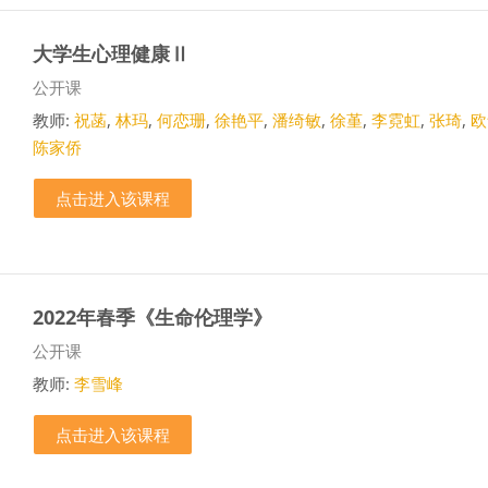
大学生心理健康Ⅱ
课程类别
公开课
教师:
祝菡
,
林玛
,
何恋珊
,
徐艳平
,
潘绮敏
,
徐堇
,
李霓虹
,
张琦
,
欧
陈家侨
点击进入该课程
2022年春季《生命伦理学》
课程类别
公开课
教师:
李雪峰
点击进入该课程