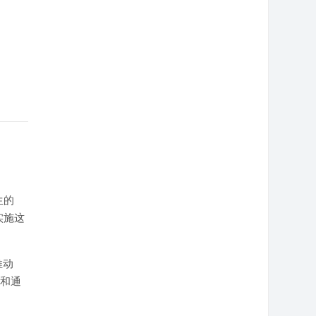
生的
实施这
推动
课和通