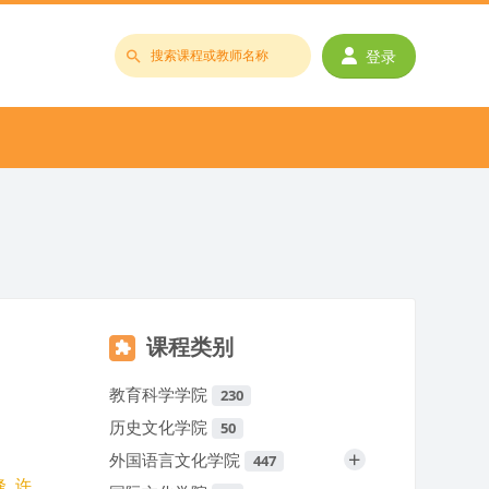
登录
搜
索
课
程
或
教
师
名
称
课程类别
教育科学学院
230
历史文化学院
50
+
外国语言文化学院
447
峰
,
许