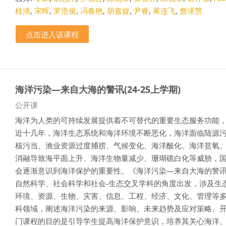
桂清
,
宋晖
,
罗浩俊
,
冯春艳
,
胡嘉旋
,
尹睿
,
蒋连飞
,
詹泽慧
点击进入该课程
海洋污染—来自大海的警讯(24-25上学期)
课程类别
公开课
海洋为人类的可持续发展提供着不可替代的重要生态服务功能
近十几年，海洋生态系统和海洋环境不断恶化，海洋面临陆源
核污当、渔业资源过度捕捞、气候变化、海洋酸化、海洋贫氧
消融导致海平面上升、海洋生物量减少、珊瑚礁白化等威胁，
会逐渐意识到海洋保护的重要性。《海洋污染—来自大海的警
自然科学、社会科学和社会-生态交叉学科的角度出发，涉及生
环境、资源、生物、灾害、信息、工程、经济、文化、管理等
科领域，阐述海洋污染的来源、影响、未来趋势及应对策略。
门课程的目的是引导学生提高海洋保护意识，培养其关心海洋