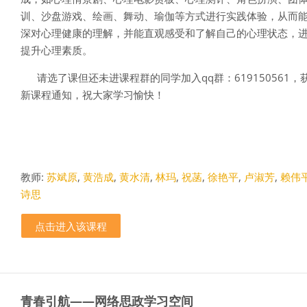
训、沙盘游戏、绘画、舞动、瑜伽等方式进行实践体验，从而
深对心理健康的理解，并能直观感受和了解自己的心理状态，
提升心理素质。
请选了课但还未进课程群的同学加入qq群：619150561，
新课程通知，祝大家学习愉快！
教师:
苏斌原
,
黄浩成
,
黄水清
,
林玛
,
祝菡
,
徐艳平
,
卢淑芳
,
赖伟
诗思
点击进入该课程
青春引航——网络思政学习空间