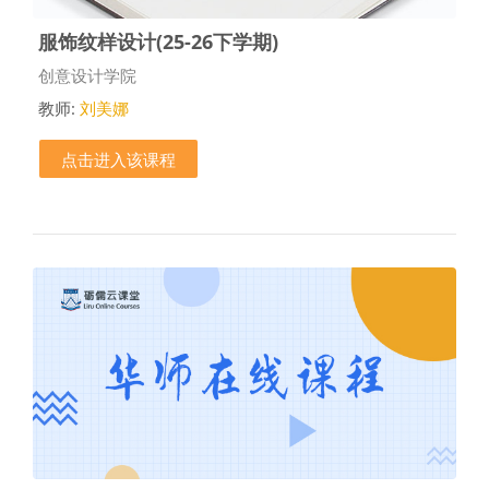
服饰纹样设计(25-26下学期)
课程类别
创意设计学院
教师:
刘美娜
点击进入该课程