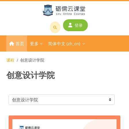
跳到主要内容
登录
搜
索
首页
更多
简体中文 ‎(zh_cn)‎
课
程
或
课程
创意设计学院
教
创意设计学院
师
名
称
课程类别