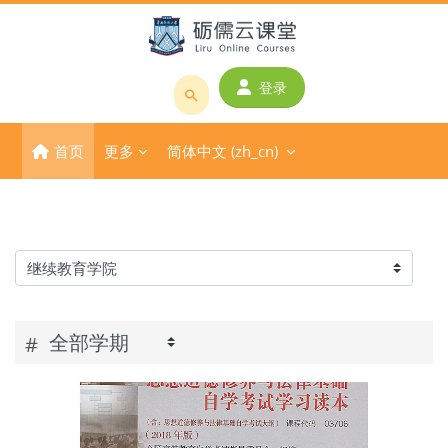
跳到主要内容
登录
搜
索
首页
更多
简体中文 ‎(zh_cn)‎
课
程
或
教
师
课程类别
名
称
#