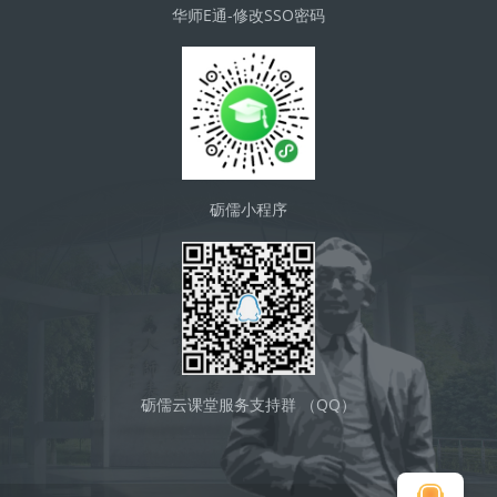
华师E通-修改SSO密码
砺儒小程序
砺儒云课堂服务支持群 （QQ）