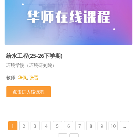
给水工程(25-26下学期)
课程类别
环境学院（环境研究院）
教师:
华佩
,
张晋
点击进入该课程
页 1
页 2
页 3
页 4
页 5
页 6
页 7
页 8
页 9
页 10
1
2
3
4
5
6
7
8
9
10
…