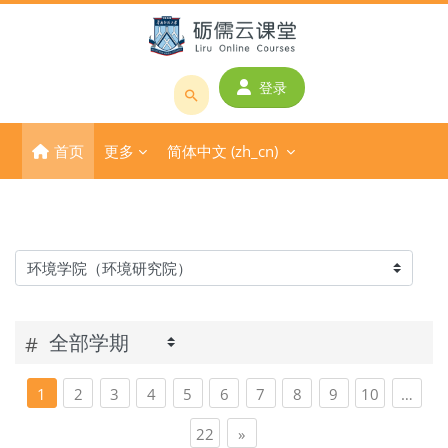
跳到主要内容
登录
搜
索
首页
更多
简体中文 ‎(zh_cn)‎
课
程
或
教
师
课程类别
名
称
#
页 1
页 2
页 3
页 4
页 5
页 6
页 7
页 8
页 9
页 10
1
2
3
4
5
6
7
8
9
10
…
页 22
下一页
22
»