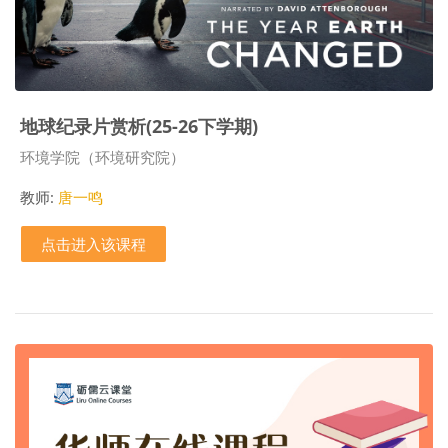
地球纪录片赏析(25-26下学期)
课程类别
环境学院（环境研究院）
教师:
唐一鸣
点击进入该课程