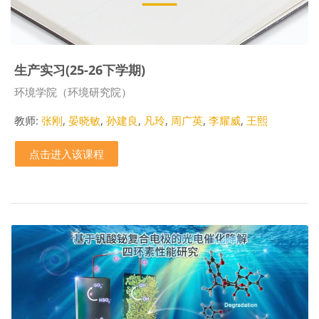
生产实习(25-26下学期)
课程类别
环境学院（环境研究院）
教师:
张刚
,
晏晓敏
,
孙建良
,
凡玲
,
周广英
,
李耀威
,
王熙
点击进入该课程