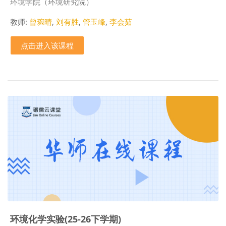
课程类别
环境学院（环境研究院）
教师:
曾琬晴
,
刘有胜
,
管玉峰
,
李会茹
点击进入该课程
环境化学实验(25-26下学期)