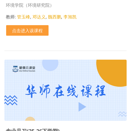
课程类别
环境学院（环境研究院）
教师:
管玉峰
,
邓达义
,
魏西鹏
,
李旭凯
点击进入该课程
专业见习(25-26下学期)