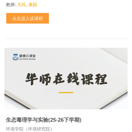
教师:
凡玲
,
康园
点击进入该课程
生态毒理学与实验(25-26下学期)
课程类别
环境学院（环境研究院）