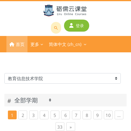
跳到主要内容
登录
搜
索
首页
更多
简体中文 ‎(zh_cn)‎
课
程
或
教
师
课程类别
名
称
#
页 1
页 2
页 3
页 4
页 5
页 6
页 7
页 8
页 9
页 10
1
2
3
4
5
6
7
8
9
10
…
页 33
下一页
33
»