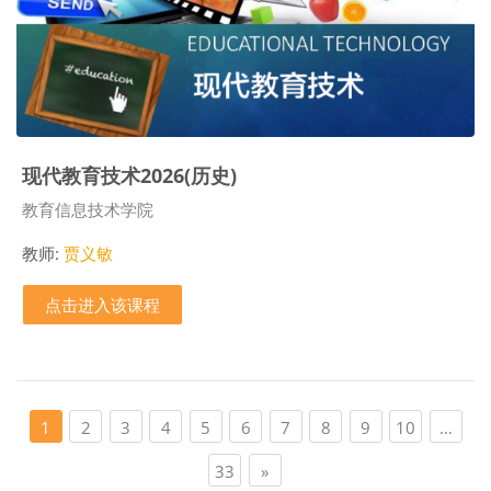
现代教育技术2026(历史)
课程类别
教育信息技术学院
教师:
贾义敏
点击进入该课程
页 1
页 2
页 3
页 4
页 5
页 6
页 7
页 8
页 9
页 10
1
2
3
4
5
6
7
8
9
10
…
页 33
下一页
33
»