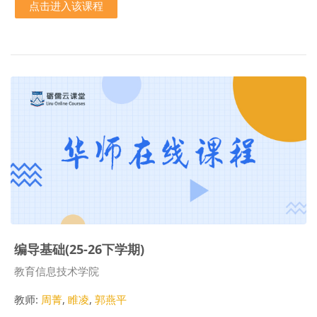
点击进入该课程
编导基础(25-26下学期)
课程类别
教育信息技术学院
教师:
周菁
,
睢凌
,
郭燕平