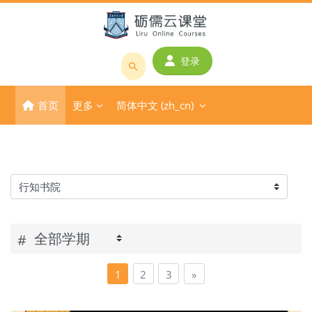
跳到主要内容
登录
搜
索
首页
更多
简体中文 ‎(zh_cn)‎
课
程
或
教
师
课程类别
名
称
#
页 1
页 2
页 3
下一页
1
2
3
»