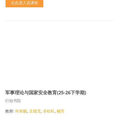
点击进入该课程
军事理论与国家安全教育(25-26下学期)
课程类别
行知书院
教师:
何幸颖
,
王绩滢
,
卓松旺
,
杨芳