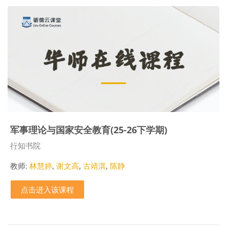
军事理论与国家安全教育(25-26下学期)
课程类别
行知书院
教师:
林慧婷
,
谢文高
,
古靖淇
,
陈静
点击进入该课程