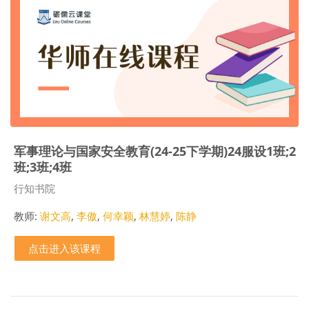
军事理论与国家安全教育(24-25下学期)24服设1班;2
班;3班;4班
课程类别
行知书院
教师:
谢文高
,
李傲
,
何幸颖
,
林慧婷
,
陈静
点击进入该课程