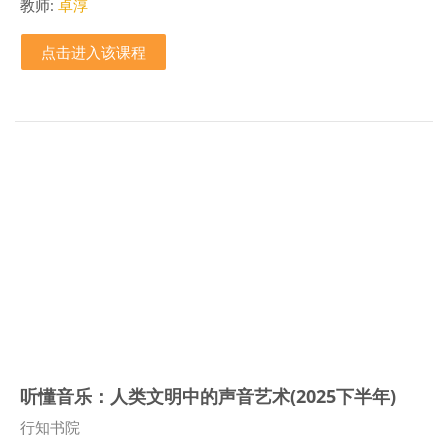
教师:
卓淳
点击进入该课程
听懂音乐：人类文明中的声音艺术(2025下半年)
课程类别
行知书院