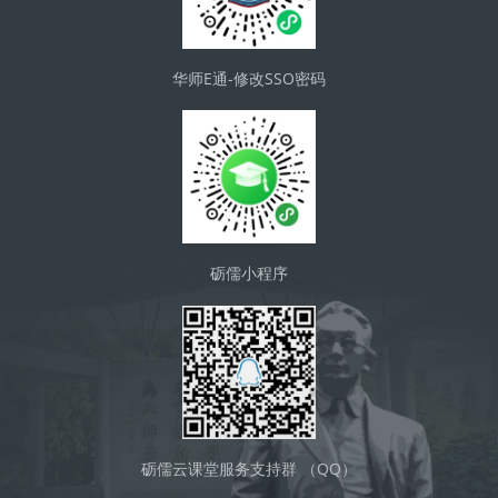
华师E通-修改SSO密码
砺儒小程序
砺儒云课堂服务支持群 （QQ）