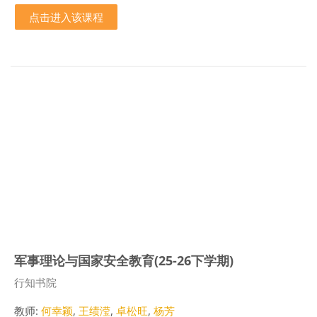
点击进入该课程
军事理论与国家安全教育(25-26下学期)
课程类别
行知书院
教师:
何幸颖
,
王绩滢
,
卓松旺
,
杨芳