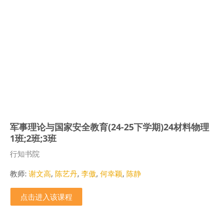
军事理论与国家安全教育(24-25下学期)24材料物理
1班;2班;3班
课程类别
行知书院
教师:
谢文高
,
陈艺丹
,
李傲
,
何幸颖
,
陈静
点击进入该课程