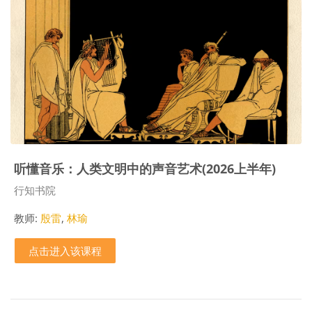
听懂音乐：人类文明中的声音艺术(2026上半年)
课程类别
行知书院
教师:
殷雷
,
林瑜
点击进入该课程