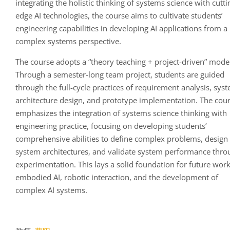
integrating the holistic thinking of systems science with cutti
edge AI technologies, the course aims to cultivate students’
engineering capabilities in developing AI applications from a
complex systems perspective.
The course adopts a “theory teaching + project-driven” mode
Through a semester-long team project, students are guided
through the full-cycle practice
s
of requirement analysis, sys
architecture design, and prototype implementation. The cou
emphasizes the integration of systems science thinking with
engineering practice, focusing on developing students’
comprehensive abilities to define complex problems, design
system architectures, and validate system performance thro
experimentation. This lays a solid foundation for future work
embodied
AI
, robotic interaction, and the development of
complex AI systems.