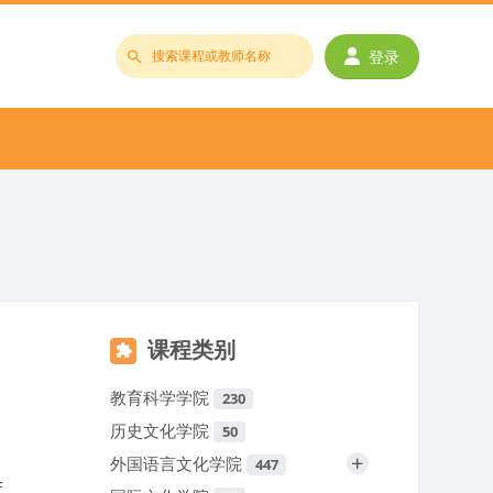
登录
搜
索
课
程
或
教
师
名
称
课程类别
教育科学学院
230
历史文化学院
50
+
外国语言文化学院
447
f