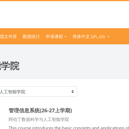
儒文件库
数据统计
申请课程
简体中文 ‎(zh_cn)‎
能学院
管理信息系统(26-27上学期)
课程类别
阿伯丁数据科学与人工智能学院
This course introduces the basic concepts and applications o