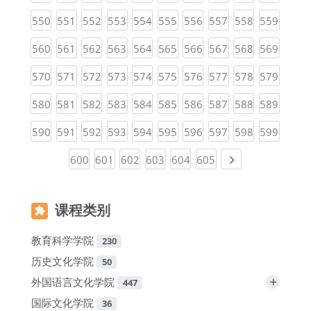
(current)
(current)
(current)
(current)
(current)
(current)
(current)
(current)
(current)
(curren
550
551
552
553
554
555
556
557
558
559
(current)
(current)
(current)
(current)
(current)
(current)
(current)
(current)
(current)
(curren
560
561
562
563
564
565
566
567
568
569
(current)
(current)
(current)
(current)
(current)
(current)
(current)
(current)
(current)
(curren
570
571
572
573
574
575
576
577
578
579
(current)
(current)
(current)
(current)
(current)
(current)
(current)
(current)
(current)
(curren
580
581
582
583
584
585
586
587
588
589
(current)
(current)
(current)
(current)
(current)
(current)
(current)
(current)
(current)
(curren
590
591
592
593
594
595
596
597
598
599
(current)
(current)
(current)
(current)
(current)
(current)
Next page
600
601
602
603
604
605
课程类别
教育科学学院
230
历史文化学院
50
+
外国语言文化学院
447
国际文化学院
36