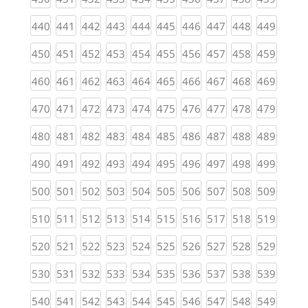
(current)
(current)
(current)
(current)
(current)
(current)
(current)
(current)
(current)
(curren
440
441
442
443
444
445
446
447
448
449
(current)
(current)
(current)
(current)
(current)
(current)
(current)
(current)
(current)
(curren
450
451
452
453
454
455
456
457
458
459
(current)
(current)
(current)
(current)
(current)
(current)
(current)
(current)
(current)
(curren
460
461
462
463
464
465
466
467
468
469
(current)
(current)
(current)
(current)
(current)
(current)
(current)
(current)
(current)
(curren
470
471
472
473
474
475
476
477
478
479
(current)
(current)
(current)
(current)
(current)
(current)
(current)
(current)
(current)
(curren
480
481
482
483
484
485
486
487
488
489
(current)
(current)
(current)
(current)
(current)
(current)
(current)
(current)
(current)
(curren
490
491
492
493
494
495
496
497
498
499
(current)
(current)
(current)
(current)
(current)
(current)
(current)
(current)
(current)
(curren
500
501
502
503
504
505
506
507
508
509
(current)
(current)
(current)
(current)
(current)
(current)
(current)
(current)
(current)
(curren
510
511
512
513
514
515
516
517
518
519
(current)
(current)
(current)
(current)
(current)
(current)
(current)
(current)
(current)
(curren
520
521
522
523
524
525
526
527
528
529
(current)
(current)
(current)
(current)
(current)
(current)
(current)
(current)
(current)
(curren
530
531
532
533
534
535
536
537
538
539
(current)
(current)
(current)
(current)
(current)
(current)
(current)
(current)
(current)
(curren
540
541
542
543
544
545
546
547
548
549