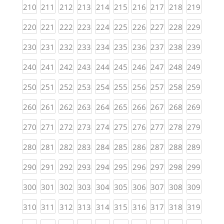
(current)
(current)
(current)
(current)
(current)
(current)
(current)
(current)
(current)
(curren
210
211
212
213
214
215
216
217
218
219
(current)
(current)
(current)
(current)
(current)
(current)
(current)
(current)
(current)
(curren
220
221
222
223
224
225
226
227
228
229
(current)
(current)
(current)
(current)
(current)
(current)
(current)
(current)
(current)
(curren
230
231
232
233
234
235
236
237
238
239
(current)
(current)
(current)
(current)
(current)
(current)
(current)
(current)
(current)
(curren
240
241
242
243
244
245
246
247
248
249
(current)
(current)
(current)
(current)
(current)
(current)
(current)
(current)
(current)
(curren
250
251
252
253
254
255
256
257
258
259
(current)
(current)
(current)
(current)
(current)
(current)
(current)
(current)
(current)
(curren
260
261
262
263
264
265
266
267
268
269
(current)
(current)
(current)
(current)
(current)
(current)
(current)
(current)
(current)
(curren
270
271
272
273
274
275
276
277
278
279
(current)
(current)
(current)
(current)
(current)
(current)
(current)
(current)
(current)
(curren
280
281
282
283
284
285
286
287
288
289
(current)
(current)
(current)
(current)
(current)
(current)
(current)
(current)
(current)
(curren
290
291
292
293
294
295
296
297
298
299
(current)
(current)
(current)
(current)
(current)
(current)
(current)
(current)
(current)
(curren
300
301
302
303
304
305
306
307
308
309
(current)
(current)
(current)
(current)
(current)
(current)
(current)
(current)
(current)
(curren
310
311
312
313
314
315
316
317
318
319