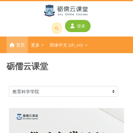
跳到主要内容
登录
搜
索
首页
更多
简体中文 ‎(zh_cn)‎
课
程
或
砺儒云课堂
教
师
名
称
课程类别