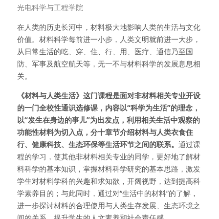
课程类别
光电科学与工程学院
在人类的历史长河中，材料极大地影响人类的生活与文化
价值。材料科学每前进一小步，人类文明就前进一大步，
从日常生活的吃、穿、住、行、用、医疗、通信乃至国
防、军事及航空航天等，无一不与材料科学的发展息息相
关。
《材料与人类生活》这门课程是面对非材料相关专业开设
的一门全校性通识选修课，内容以“科学为生活”的理念，
以“发生在身边的事儿”为出发点，
利用相关生活中观察的
功能性材料为切入点，分十章节介绍材料与人类衣食住
行、健康科技、生态环保等生活环节之间的联系。
通过课
程的学习，使其他非材料相关专业的同学，更好地了解材
料科学的基本知识，掌握材料科学研究的基本思路，激发
学生对材料学科的兴趣和求知欲，开阔视野，达到提高科
学素养目的；与此同时，通过对“生活中的材料”的了解，
进一步探讨材料的合理使用与人类生存发展、生态环境之
间的关系，提升学生的人文素养和社会责任感。