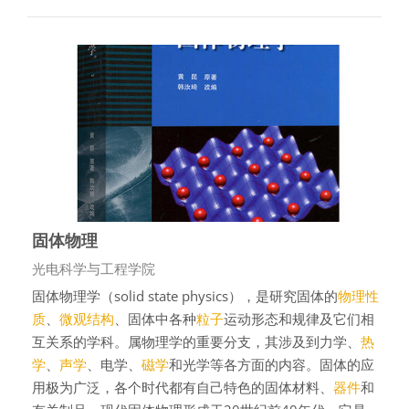
固体物理
课程类别
光电科学与工程学院
固体物理学（solid state physics），是研究固体的
物理性
质
、
微观结构
、固体中各种
粒子
运动形态和规律及它们相
互关系的学科。属物理学的重要分支，其涉及到力学、
热
学
、
声学
、电学、
磁学
和光学等各方面的内容。固体的应
用极为广泛，各个时代都有自己特色的固体材料、
器件
和