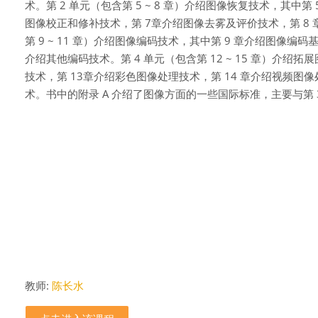
术。第
2
单元（包含第
5 ~ 8
章）
介绍图像恢复技术，其中第
图像校正和修补技术，第
7
章介绍图像去雾
及评价
技术，第
8
第
9 ~ 11
章）介绍图
像编码技术，其中第
9
章介绍图像编码
介绍其他编码技
术。第
4
单元（包含第
12 ~ 15
章）介绍拓展
技术，第
13
章介绍彩色图像处理技术，第
14
章介绍视频图像
术。书
中的附录
A
介绍了图像方面的一些国际标准，主要与第
教师:
陈长水