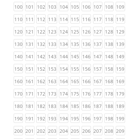
(current)
(current)
(current)
(current)
(current)
(current)
(current)
(current)
(current)
(curren
100
101
102
103
104
105
106
107
108
109
(current)
(current)
(current)
(current)
(current)
(current)
(current)
(current)
(current)
(curren
110
111
112
113
114
115
116
117
118
119
(current)
(current)
(current)
(current)
(current)
(current)
(current)
(current)
(current)
(curren
120
121
122
123
124
125
126
127
128
129
(current)
(current)
(current)
(current)
(current)
(current)
(current)
(current)
(current)
(curren
130
131
132
133
134
135
136
137
138
139
(current)
(current)
(current)
(current)
(current)
(current)
(current)
(current)
(current)
(curren
140
141
142
143
144
145
146
147
148
149
(current)
(current)
(current)
(current)
(current)
(current)
(current)
(current)
(current)
(curren
150
151
152
153
154
155
156
157
158
159
(current)
(current)
(current)
(current)
(current)
(current)
(current)
(current)
(current)
(curren
160
161
162
163
164
165
166
167
168
169
(current)
(current)
(current)
(current)
(current)
(current)
(current)
(current)
(current)
(curren
170
171
172
173
174
175
176
177
178
179
(current)
(current)
(current)
(current)
(current)
(current)
(current)
(current)
(current)
(curren
180
181
182
183
184
185
186
187
188
189
(current)
(current)
(current)
(current)
(current)
(current)
(current)
(current)
(current)
(curren
190
191
192
193
194
195
196
197
198
199
(current)
(current)
(current)
(current)
(current)
(current)
(current)
(current)
(current)
(curren
200
201
202
203
204
205
206
207
208
209