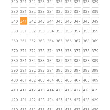
(current)
(current)
(current)
(current)
(current)
(current)
(current)
(current)
(current)
(curren
320
321
322
323
324
325
326
327
328
329
(current)
(current)
(current)
(current)
(current)
(current)
(current)
(current)
(current)
(curren
330
331
332
333
334
335
336
337
338
339
(current)
(current)
(current)
(current)
(current)
(current)
(current)
(current)
(curren
340
341
342
343
344
345
346
347
348
349
(current)
(current)
(current)
(current)
(current)
(current)
(current)
(current)
(current)
(curren
350
351
352
353
354
355
356
357
358
359
(current)
(current)
(current)
(current)
(current)
(current)
(current)
(current)
(current)
(curren
360
361
362
363
364
365
366
367
368
369
(current)
(current)
(current)
(current)
(current)
(current)
(current)
(current)
(current)
(curren
370
371
372
373
374
375
376
377
378
379
(current)
(current)
(current)
(current)
(current)
(current)
(current)
(current)
(current)
(curren
380
381
382
383
384
385
386
387
388
389
(current)
(current)
(current)
(current)
(current)
(current)
(current)
(current)
(current)
(curren
390
391
392
393
394
395
396
397
398
399
(current)
(current)
(current)
(current)
(current)
(current)
(current)
(current)
(current)
(curren
400
401
402
403
404
405
406
407
408
409
(current)
(current)
(current)
(current)
(current)
(current)
(current)
(current)
(current)
(curren
410
411
412
413
414
415
416
417
418
419
(current)
(current)
(current)
(current)
(current)
(current)
(current)
(current)
(current)
(curren
420
421
422
423
424
425
426
427
428
429
(current)
(current)
(current)
(current)
(current)
(current)
(current)
(current)
(current)
(curren
430
431
432
433
434
435
436
437
438
439