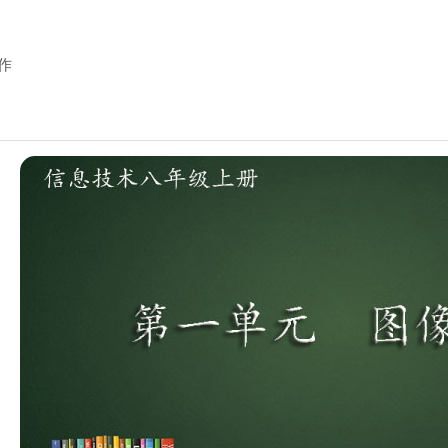
协作
大纲