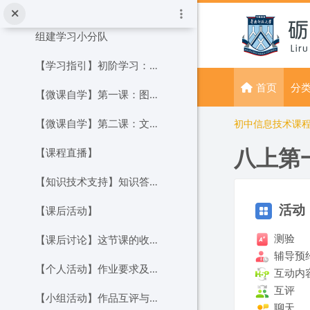
【课前活动】
跳到主要内容
组建学习小分队
【学习指引】初阶学习：项目一
首页
分
【微课自学】第一课：图像及新建
【微课自学】第二课：文字工具
初中信息技术课
八上第一
【课程直播】
【知识技术支持】知识答疑与操作辅导
版块
跳过 活动
活动
【课后活动】
测验
【课后讨论】这节课的收获与疑问
辅导预
【个人活动】作业要求及提交
互动内
互评
【小组活动】作品互评与讨论
聊天