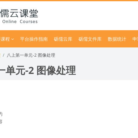
类课程
平台操作指南
砺儒云库
砺儒文件库
数据统计
申
程
八上第一单元-2 图像处理
单元-2 图像处理
约
容