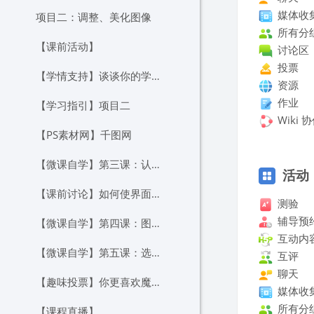
媒体收
项目二：调整、美化图像
所有分
【课前活动】
讨论区
投票
【学情支持】谈谈你的学习心得吧~
资源
作业
【学习指引】项目二
Wiki 
【PS素材网】千图网
跳过 活动
【微课自学】第三课：认识图层
活动
【课前讨论】如何使界面里没有出现的“图层”选项卡显示出来？
测验
辅导预
【微课自学】第四课：图像调整操作
互动内
【微课自学】第五课：选取工具
互评
聊天
【趣味投票】你更喜欢魔棒工具还是快速选择工具？
媒体收
所有分
【课程直播】