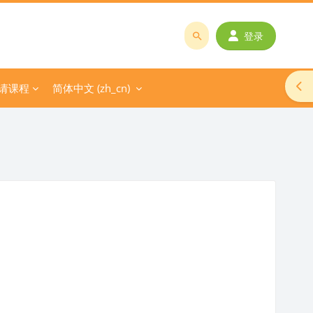
登录
搜
索
课
打
请课程
简体中文 ‎(zh_cn)‎
程
或
教
师
名
称