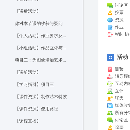
讨论区
【课后活动】
投票
资源
你对本节课的收获与疑问
作业
Wiki 
【个人活动】作业要求及提交
【小组活动】作品互评与讨论
跳过 活动
活动
项目三：为图像增加艺术效果
测验
【课前活动】
辅导预
互动内
【学习指引】项目三
互评
【课件资源】制作艺术特效
聊天
媒体收
【课件资源】使用路径
所有分
讨论区
【课程直播】
投票