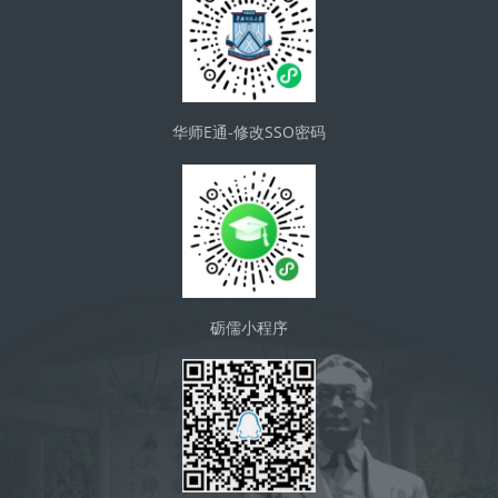
华师E通-修改SSO密码
砺儒小程序