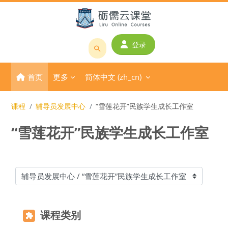
跳到主要内容
登录
搜
索
首页
更多
简体中文 ‎(zh_cn)‎
课
程
或
课程
辅导员发展中心
“雪莲花开”民族学生成长工作室
教
“雪莲花开”民族学生成长工作室
师
名
称
课程类别
课程类别