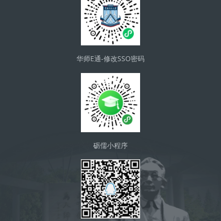
华师E通-修改SSO密码
砺儒小程序