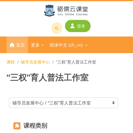
跳到主要内容
登录
搜
索
首页
更多
简体中文 ‎(zh_cn)‎
课
程
或
课程
辅导员发展中心
“三权”育人普法工作室
教
“三权”育人普法工作室
师
名
称
课程类别
课程类别