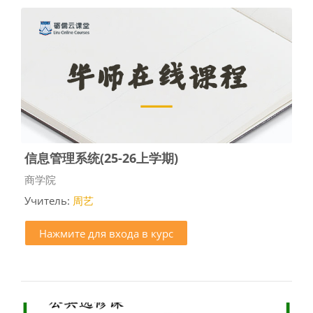
信息管理系统(25-26上学期)
Категория курса
商学院
Учитель:
周艺
Нажмите для входа в курс