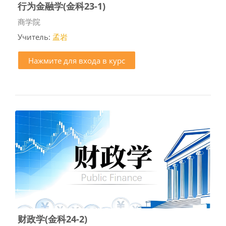
行为金融学(金科23-1)
Категория курса
商学院
Учитель:
孟岩
Нажмите для входа в курс
财政学(金科24-2)