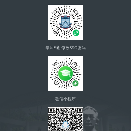
华师E通-修改SSO密码
砺儒小程序