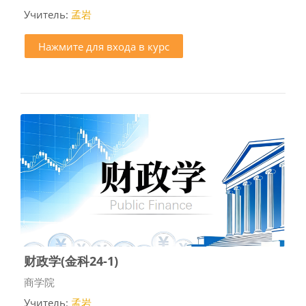
Учитель:
孟岩
Нажмите для входа в курс
财政学(金科24-1)
Категория курса
商学院
Учитель:
孟岩