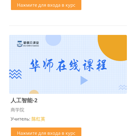
Нажмите для входа в курс
人工智能-2
Категория курса
商学院
Учитель:
陈红英
Нажмите для входа в курс