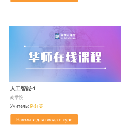
人工智能-1
Категория курса
商学院
Учитель:
陈红英
Нажмите для входа в курс