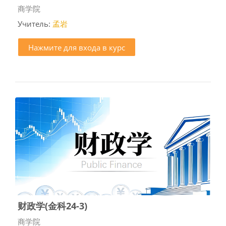
Категория курса
商学院
Учитель:
孟岩
Нажмите для входа в курс
财政学(金科24-3)
Категория курса
商学院