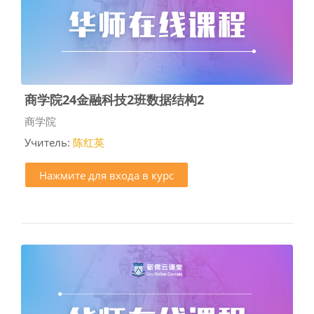
商学院24金融科技2班数据结构2
Категория курса
商学院
Учитель:
陈红英
Нажмите для входа в курс