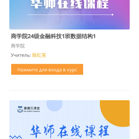
商学院24级金融科技1班数据结构1
Категория курса
商学院
Учитель:
陈红英
Нажмите для входа в курс