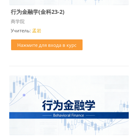
行为金融学(金科23-2)
Категория курса
商学院
Учитель:
孟岩
Нажмите для входа в курс