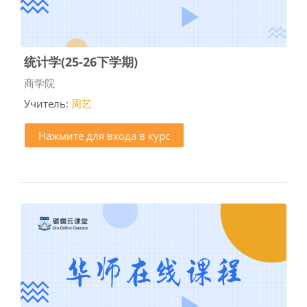
统计学(25-26下学期)
Категория курса
商学院
Учитель:
周艺
Нажмите для входа в курс