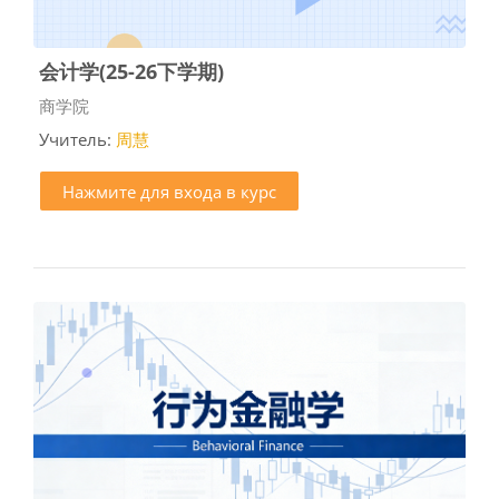
会计学(25-26下学期)
Категория курса
商学院
Учитель:
周慧
Нажмите для входа в курс