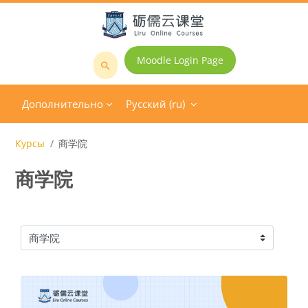
Перейти к основному содержанию
Moodle Login Page
Поиск
курса
Дополнительно
Русский ‎(ru)‎
Курсы
商学院
商学院
Категории курсов