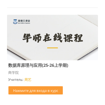
数据库原理与应用(25-26上学期)
Категория курса
商学院
Учитель:
周艺
Нажмите для входа в курс