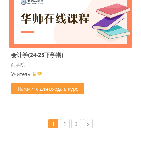
会计学(24-25下学期)
Категория курса
商学院
Учитель:
周慧
Нажмите для входа в курс
(current)
(current)
Next page
1
2
3