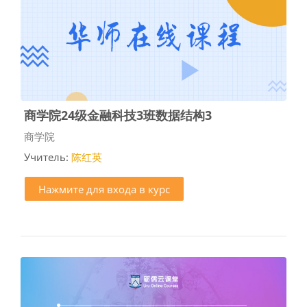
商学院24级金融科技3班数据结构3
Категория курса
商学院
Учитель:
陈红英
Нажмите для входа в курс