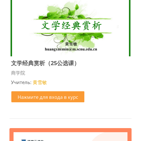
文学经典赏析（25公选课）
Категория курса
商学院
Учитель:
黄雪敏
Нажмите для входа в курс