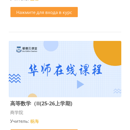
Нажмите для входа в курс
高等数学（II(25-26上学期)
Категория курса
商学院
Учитель:
杨海