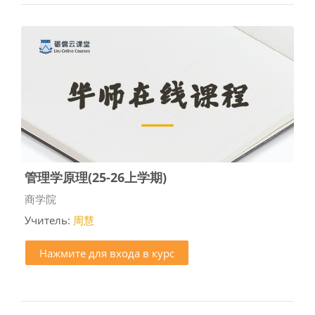
管理学原理(25-26上学期)
Категория курса
商学院
Учитель:
周慧
Нажмите для входа в курс