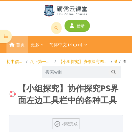
跳到主要内容
登录
搜
打开课程索引
索
首页
更多
简体中文 ‎(zh_cn)‎
课
程
或
初中信息技术课程
八上第一单元-1-图像处理
【小组探究】协作探究PS界面左边工具栏中的各种工具
查看
查看
教
搜索wiki
师
搜索wiki
名
【小组探究】协作探究PS界
称
面左边工具栏中的各种工具
完成条件
标记完成