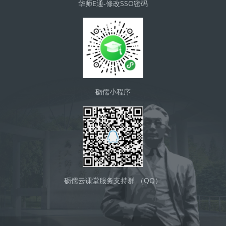
华师E通-修改SSO密码
砺儒小程序
砺儒云课堂服务支持群 （QQ）