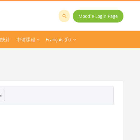
Moodle Login Page
Rechercher
des
cours
据统计
申请课程
Français ‎(fr)‎
é