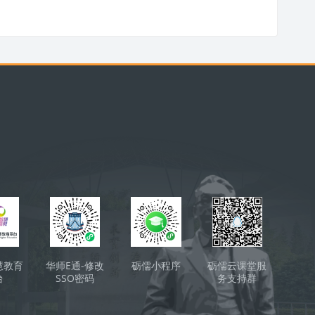
s
慧教育
华师E通-修改
砺儒小程序
砺儒云课堂服
台
SSO密码
务支持群
（QQ）