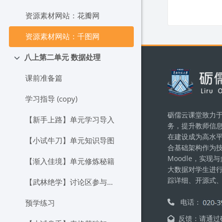
资源素材网站：花瓣网
资源素材网站：千图网
八上第二单元 数据处理
Replier
Blocs
课前准备篇
学习指导 (copy)
砺儒云课堂致力于
【新手上路】单元学习导入
务，提升教师信
在建设成为高水
【小试牛刀】单元知识导图
合基础架构作为
Moodle，实
【渐入佳境】单元修炼秘籍
大数据对学生进
踪详细、开源式
【武林绝学】讨论区参与建议与奖励机制
电话：
预学练习
反馈：请通过砺