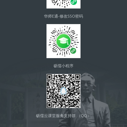
华师E通-修改SSO密码
砺儒小程序
砺儒云课堂服务支持群 （QQ）