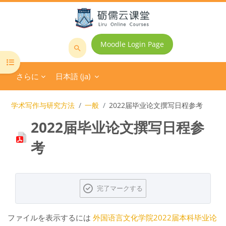
メインコンテンツへスキップする
Moodle Login Page
コ
コースインデックスを開く
ー
さらに
日本語 ‎(ja)‎
ス
を
検
学术写作与研究方法
一般
2022届毕业论文撰写日程参考
索
2022届毕业论文撰写日程参
す
る
考
完了要件
完了マークする
ファイルを表示するには
外国语言文化学院2022届本科毕业论