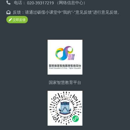
电话：
（网络信息中心）
反馈：请通过砺儒小课堂中“我的”-“意见反馈”进行意见反馈。
立即反馈
ブロック
国家智慧教育平台