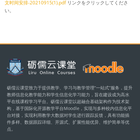
文时间安排-20210915(1).pdf
リンクをクリックしてくださ
い。
ブロック
砺儒云课堂致力于提供教学、学习与教学管理“一站式”服务，提升
教师信息化教学能力和学生信息化学习能力，旨在建设成为高水
平在线课程学习平台。砺儒云课堂以超融合基础架构作为技术架
构，基于国际化开源教学平台Moodle，实现与多种校内信息化平
台对接，实现利用教学大数据对学生进行跟踪反馈，具有功能插
件多样、数据跟踪详细、开源式、扩展性能优异、维护简单等优
点。