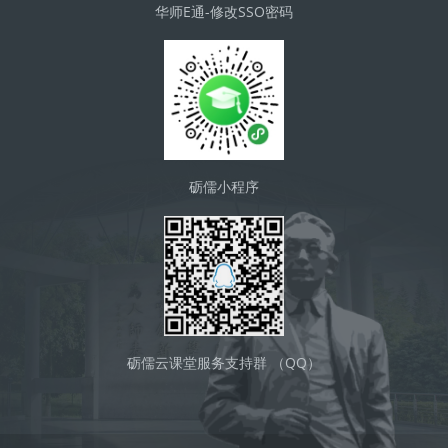
华师E通-修改SSO密码
砺儒小程序
砺儒云课堂服务支持群 （QQ）