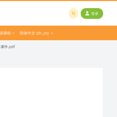
登录
搜
索
课
请课程
简体中文 ‎(zh_cn)‎
程
或
件.pdf
教
师
名
称