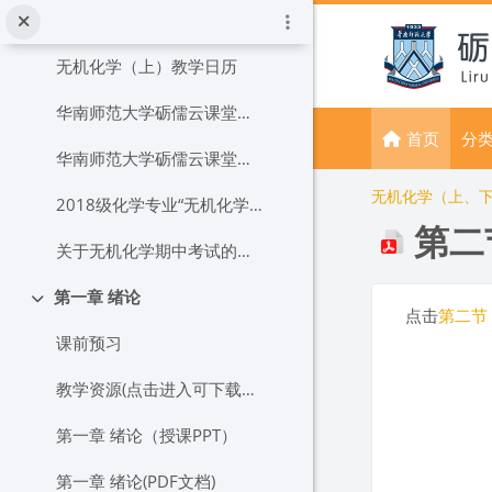
跳到主要内容
无机化学课程教学大纲
无机化学（上）教学日历
华南师范大学砺儒云课堂教师使用手册
首页
分
华南师范大学砺儒云课堂学生使用手册
无机化学（上、下
2018级化学专业“无机化学(上)”教学进度安排表
第二
关于无机化学期中考试的最终通知-以此通知为准
第一章 绪论
折叠
完成条件
点击
第二节 
课前预习
教学资源(点击进入可下载本章完整的授课PPT)
第一章 绪论（授课PPT）
第一章 绪论(PDF文档)