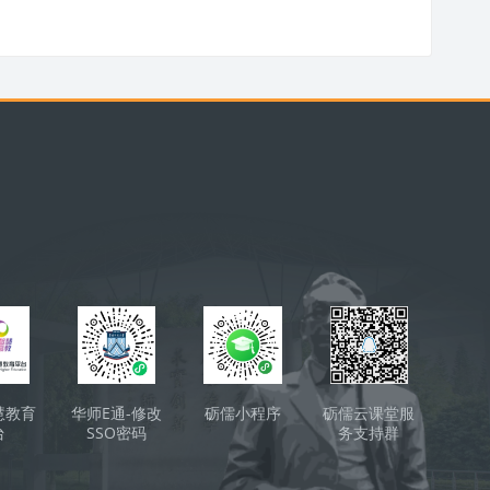
慧教育
华师E通-修改
砺儒小程序
砺儒云课堂服
台
SSO密码
务支持群
（QQ）