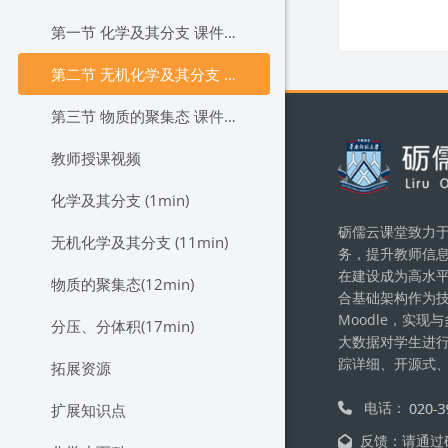
第一节 化学及其分支 课件.pdf
第二节 无机化学及其分支 课件.pdf
第三节 物质的聚集态 课件.pdf
版块
教师授课视频
化学及其分支 (1min)
砺儒云课堂致力于
无机化学及其分支 (11min)
务，提升教师信
在建设成为高水
物质的聚集态(12min)
合基础架构作为
Moodle，实
分压、分体积(17min)
大数据对学生进
踪详细、开源式
拓展资源
电话：
扩展知识点
反馈：请通过砺