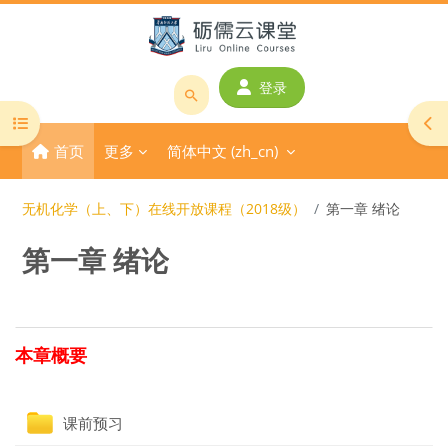
跳到主要内容
登录
搜
打开课程索引
打
索
首页
更多
简体中文 ‎(zh_cn)‎
课
程
或
无机化学（上、下）在线开放课程（2018级）
第一章 绪论
教
第一章 绪论
师
名
称
版块
章节大纲
本章概要
文件夹
课前预习