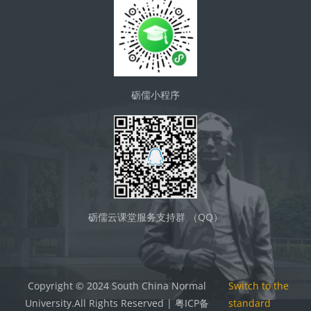
砺儒小程序
砺儒云课堂服务支持群 （QQ）
Copyright © 2024 South China Normal
Switch to the
University.All Rights Reserved | 粤ICP备
standard