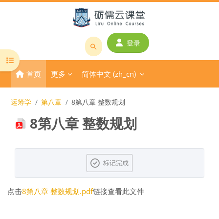
跳到主要内容
登录
搜
打开课程索引
索
首页
更多
简体中文 ‎(zh_cn)‎
课
程
或
运筹学
第八章
8第八章 整数规划
教
8第八章 整数规划
师
名
称
完成条件
标记完成
点击
8第八章 整数规划.pdf
链接查看此文件