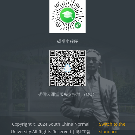
砺儒小程序
砺儒云课堂服务支持群 （QQ）
Copyright © 2024 South China Normal
Switch to the
University.All Rights Reserved | 粤ICP备
standard