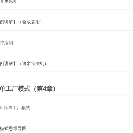
网页
复用原则
网页
例讲解】（合成复用）
网页
特法则
网页
例讲解】（迪米特法则）
简单工厂模式（第4章）
文件
章 简单工厂模式
文件
模式思维导图