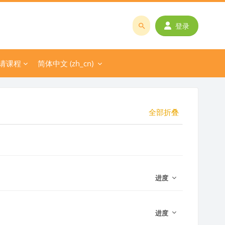
登录
搜
索
课
请课程
简体中文 ‎(zh_cn)‎
程
或
教
师
全部折叠
名
称
进度
进度