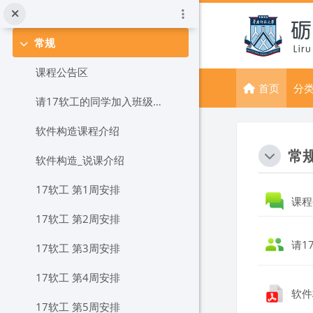
跳到主要内容
常规
折叠
课程公告区
首页
分
请17软工的同学加入班级小组
软件构造课程介绍
版块
章节
常
软件构造_说课介绍
17软工 第1周安排
课
17软工 第2周安排
请1
17软工 第3周安排
17软工 第4周安排
软件
17软工 第5周安排