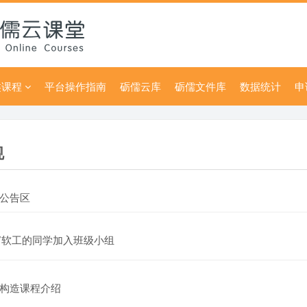
类课程
平台操作指南
砺儒云库
砺儒文件库
数据统计
申
大纲
规
讨论区
程公告区
分组
7软工的同学加入班级小组
文件
构造课程介绍