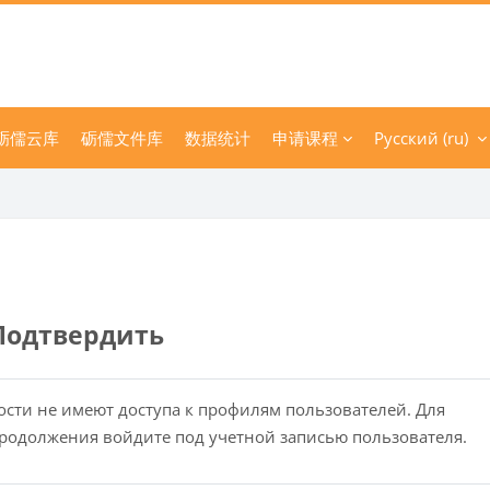
砺儒云库
砺儒文件库
数据统计
申请课程
Русский ‎(ru)‎
Подтвердить
ости не имеют доступа к профилям пользователей. Для
родолжения войдите под учетной записью пользователя.