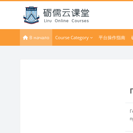
Перейти к основному содержанию
В начало
Course Category
平台操作指南
Г
п