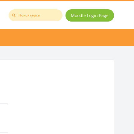
Moodle Login Page
Поиск
курса