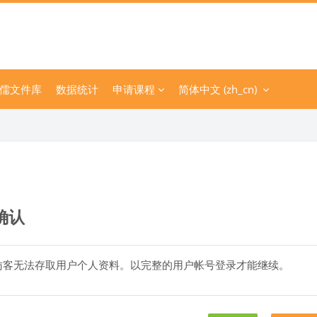
儒文件库
数据统计
申请课程
简体中文 ‎(zh_cn)‎
确认
访客无法存取用户个人资料。以完整的用户帐号登录才能继续。