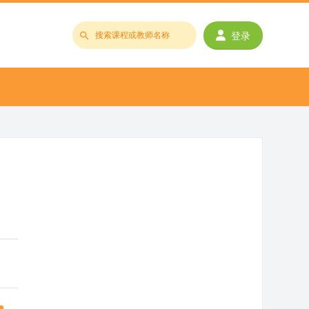
登录
搜
索
课
程
或
教
师
名
称