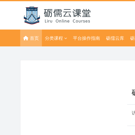
跳到主要内容
首页
分类课程
平台操作指南
砺儒云库
砺