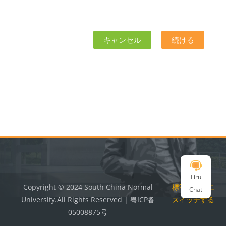
キャンセル
続ける
ブロック
ブロック
Liru
Copyright © 2024 South China Normal
標準テーマに
Chat
University.All Rights Reserved | 粤ICP备
スイッチする
05008875号