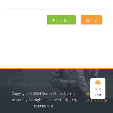
キャンセル
続ける
ブロック
ブロック
Liru
Copyright © 2024 South China Normal
標準テーマに
Chat
University.All Rights Reserved | 粤ICP备
スイッチする
05008875号