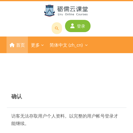
跳到主要内容
登录
搜
索
首页
更多
简体中文 ‎(zh_cn)‎
课
程
或
教
师
名
称
确认
访客无法存取用户个人资料。以完整的用户帐号登录才
能继续。