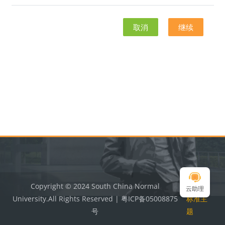
取消
继续
版块
版块
Copyright © 2024 South China Normal
切换到
云助理
University.All Rights Reserved | 粤ICP备05008875
标准主
号
题