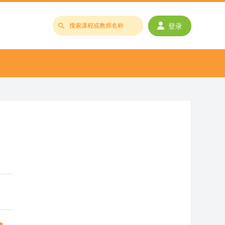
登录
搜
索
课
程
或
教
师
名
称