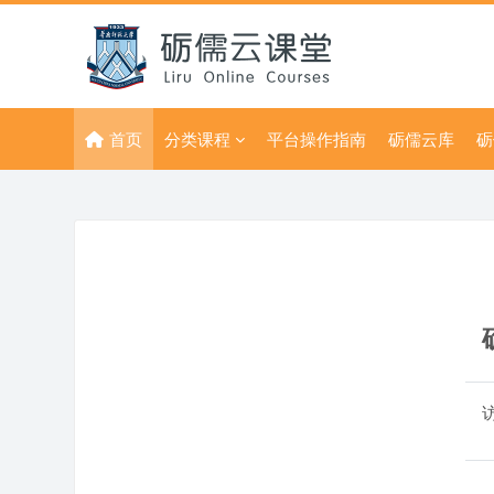
跳到主要内容
首页
分类课程
平台操作指南
砺儒云库
砺