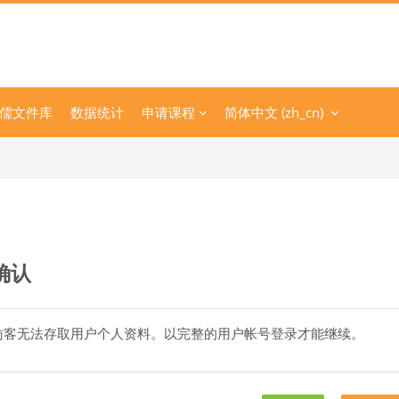
儒文件库
数据统计
申请课程
简体中文 ‎(zh_cn)‎
确认
访客无法存取用户个人资料。以完整的用户帐号登录才能继续。