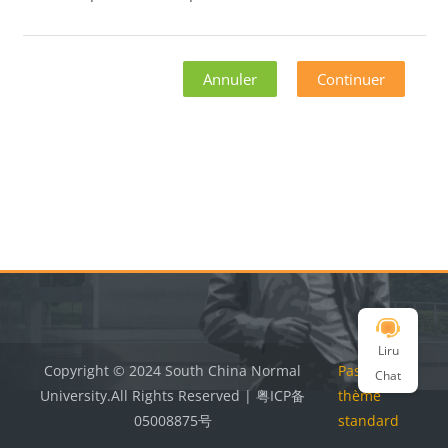
Annuler
Continuer
Blocs
Blocs
Liru
Copyright © 2024 South China Normal
Passer au
Chat
University.All Rights Reserved | 粤ICP备
thème
05008875号
standard