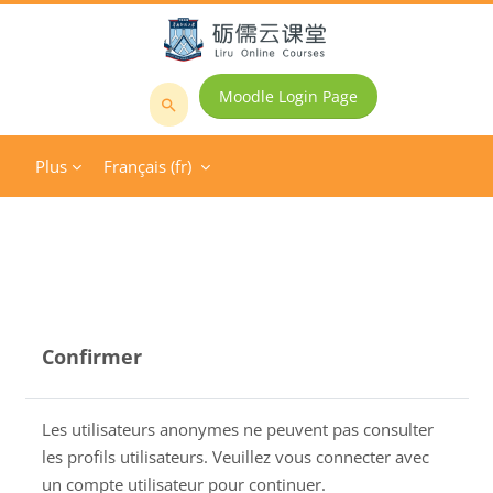
Passer au contenu principal
Moodle Login Page
Rechercher
des
Plus
Français ‎(fr)‎
cours
Confirmer
Les utilisateurs anonymes ne peuvent pas consulter
les profils utilisateurs. Veuillez vous connecter avec
un compte utilisateur pour continuer.