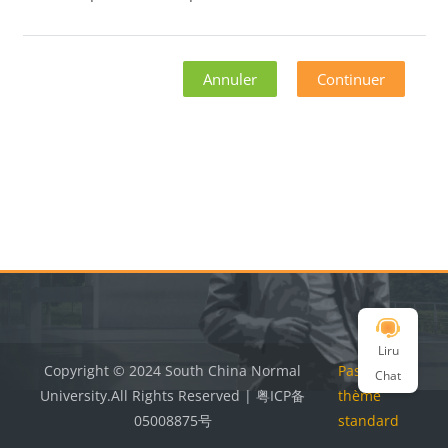
Annuler
Continuer
Blocs
Blocs
Liru
Copyright © 2024 South China Normal
Passer au
Chat
University.All Rights Reserved | 粤ICP备
thème
05008875号
standard