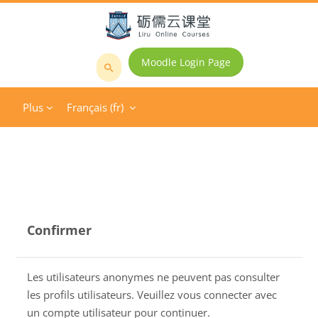
Passer au contenu principal
Moodle Login Page
Rechercher
des
Plus
Français ‎(fr)‎
cours
Confirmer
Les utilisateurs anonymes ne peuvent pas consulter
les profils utilisateurs. Veuillez vous connecter avec
un compte utilisateur pour continuer.