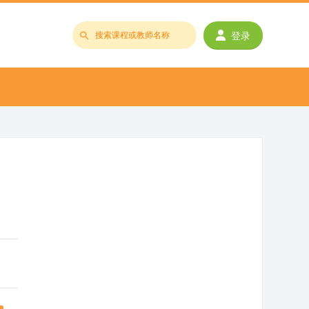
登录
搜
索
课
程
或
教
师
名
称