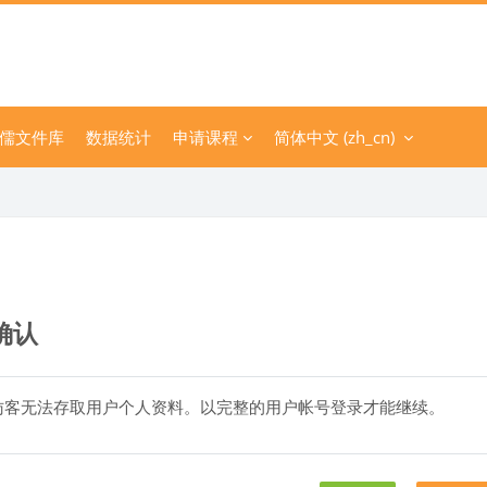
儒文件库
数据统计
申请课程
简体中文 ‎(zh_cn)‎
确认
访客无法存取用户个人资料。以完整的用户帐号登录才能继续。