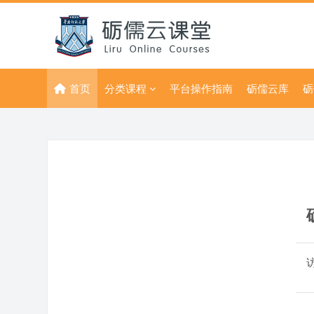
跳到主要内容
首页
分类课程
平台操作指南
砺儒云库
砺