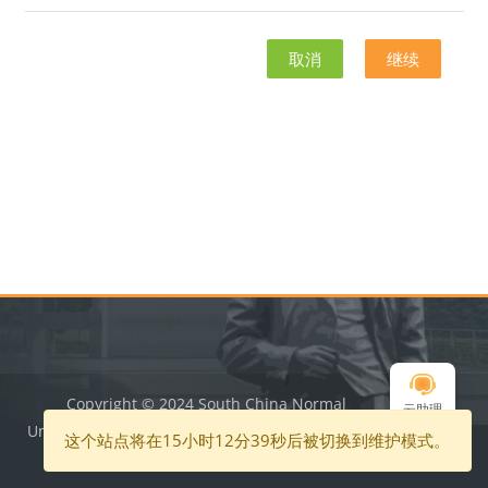
取消
继续
版块
版块
Copyright © 2024 South China Normal
切换到
云助理
University.All Rights Reserved | 粤ICP备05008875
标准主
这个站点将在15小时12分39秒后被切换到维护模式。
号
题