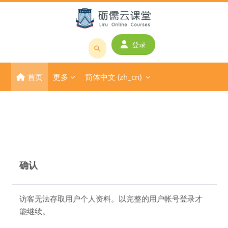
跳到主要内容
登录
搜
索
首页
更多
简体中文 ‎(zh_cn)‎
课
程
或
教
师
名
称
确认
访客无法存取用户个人资料。以完整的用户帐号登录才
能继续。