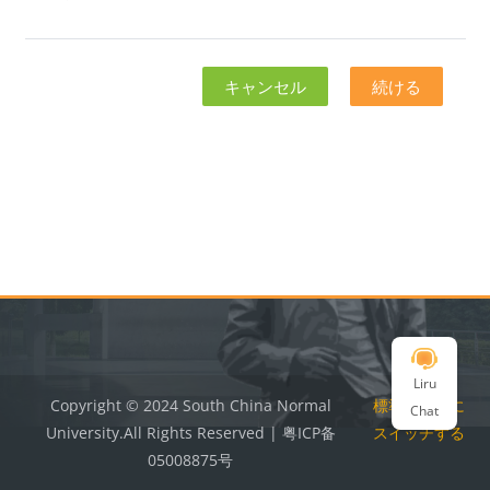
キャンセル
続ける
ブロック
ブロック
Liru
Copyright © 2024 South China Normal
標準テーマに
Chat
University.All Rights Reserved | 粤ICP备
スイッチする
05008875号