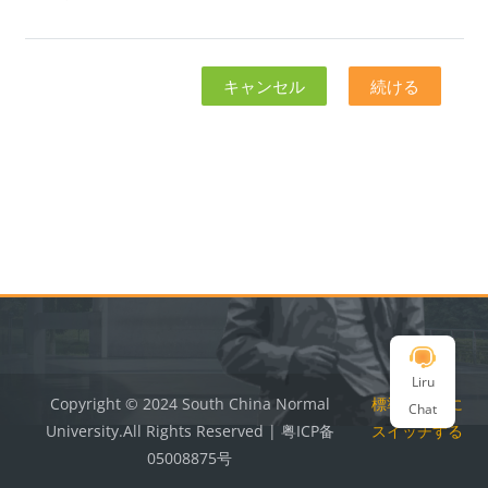
キャンセル
続ける
ブロック
ブロック
Liru
Copyright © 2024 South China Normal
標準テーマに
Chat
University.All Rights Reserved | 粤ICP备
スイッチする
05008875号