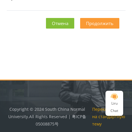
Отмена
Продолжить
Блоки
Блоки
Liru
Copyright © 2024 South China Normal
Переключить
Chat
University.All Rights Reserved | 粤ICP备
на стандартную
05008875号
тему