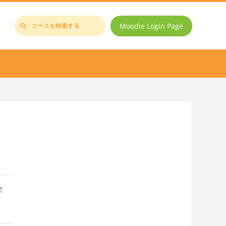
Moodle Login Page
コ
ー
ス
を
検
索
す
る
全