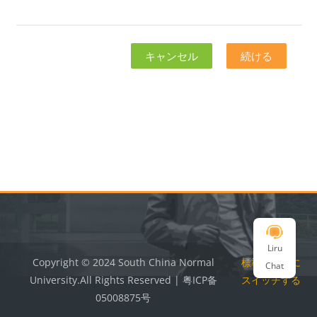
キャンセル
続ける
ブロック
ブロック
Liru
Copyright © 2024 South China Normal
標準テーマに
Chat
University.All Rights Reserved | 粤ICP备
スイッチする
05008875号