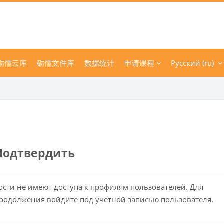
砺儒云库
砺儒文件库
数据统计
申请课程
Русский ‎(ru)‎
Подтвердить
ости не имеют доступа к профилям пользователей. Для
родолжения войдите под учетной записью пользователя.