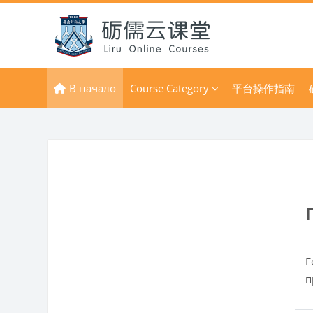
Перейти к основному содержанию
В начало
Course Category
平台操作指南
Г
п