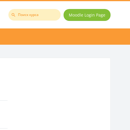
Moodle Login Page
Поиск
курса