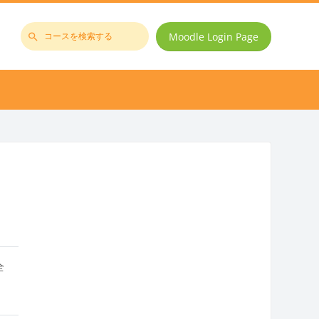
Moodle Login Page
コ
ー
ス
を
検
索
す
る
全