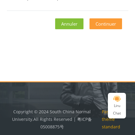
Annuler
Continuer
Blocs
Blocs
Liru
Copyright © 2024 South China Normal
Passer au
Chat
University.All Rights Reserved | 粤ICP备
thème
05008875号
standard