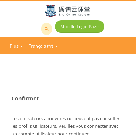
Passer au contenu principal
Moodle Login Page
Rechercher
des
Plus
Français ‎(fr)‎
cours
Confirmer
Les utilisateurs anonymes ne peuvent pas consulter
les profils utilisateurs. Veuillez vous connecter avec
un compte utilisateur pour continuer.