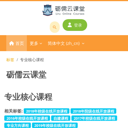
跳到主要内容
登录
搜
索
首页
更多
简体中文 ‎(zh_cn)‎
课
程
或
标签
专业核心课程
教
砺儒云课堂
师
名
称
专业核心课程
相关标签:
2018年校级在线开放课程
2018年院级在线开放课程
2016年校级在线开放课程
自建课程
2017年校级在线开放课程
专业方向课程
2019年校级在线开放课程