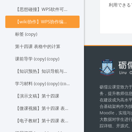
利用できる
【思想碰撞】WPS软件可以实现多人同时协作编辑吗？
【wiki协作】WPS协作编辑利与弊
标签 (copy)
第十四课 表格中的计算
ブロッ
课前导学 (copy) (copy)
【知识预热】知识导航与任务提要
学习材料 (copy) (copy) (copy)
砺儒云课堂致力于
务，提升教师信
【演示文稿】第十四课
在建设成为高水
合基础架构作为
【微课视频】第十四课 表格中的计算
Moodle，实
大数据对学生进
【电子教材】第十四课 表格中的计算
踪详细、开源式