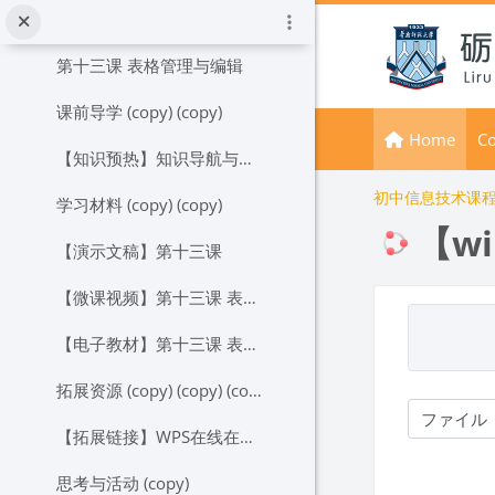
メインコンテンツへスキップする
标签 (copy) (copy) (copy)
第十三课 表格管理与编辑
课前导学 (copy) (copy)
Home
Co
【知识预热】知识导航与任务提要
初中信息技术课
学习材料 (copy) (copy)
【w
【演示文稿】第十三课
【微课视频】第十三课 表格的管理与编辑
完了要件
【电子教材】第十三课 表格的管理与编辑
拓展资源 (copy) (copy) (copy) (copy)
【拓展链接】WPS在线在线协作功能
思考与活动 (copy)