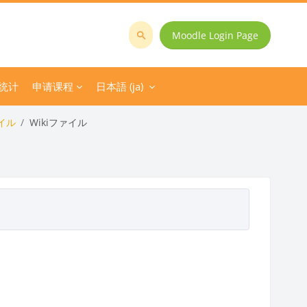
Moodle Login Page
コ
ー
ス
统计
申请课程
日本語 ‎(ja)‎
を
検
イル
Wikiファイル
索
す
る