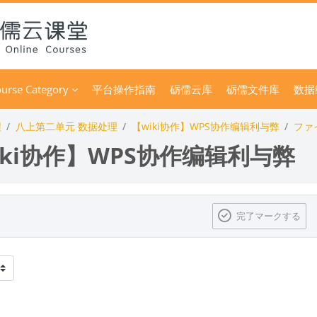
urse Category
平台操作指南
砺儒云库
砺儒文件库
数据
程
八上第二单元 数据处理
【wiki协作】WPS协作编辑利与弊
ファ
iki协作】WPS协作编辑利与弊
完了マークする