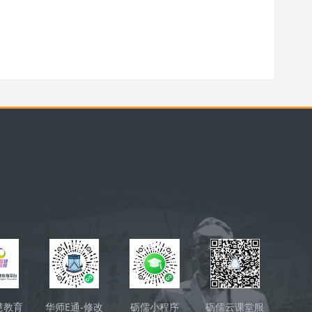
ック
慧教育
华师E通-修改
砺儒小程序
砺儒云课堂服