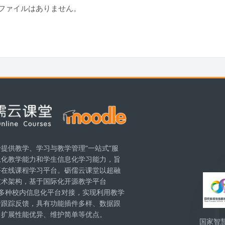
ファイルはありません。
ク
提供教学、学习与教学管理“一站式”服
息化教学能力和学生信息化学习能力，旨
ブロ
平在线课程学习平台。砺儒云课堂以超融
技术架构，基于国际化开源教学平台
现与多种校内信息化平台对接，实现利用教学
行跟踪反馈，具有功能插件多样、数据跟
、扩展性能优异、维护简单等优点。
国家智