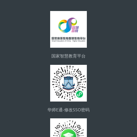
ブロック
国家智慧教育平台
华师E通-修改SSO密码