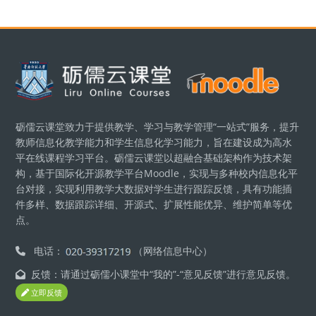
ブロック
砺儒云课堂致力于提供教学、学习与教学管理“一站式”服务，提升
教师信息化教学能力和学生信息化学习能力，旨在建设成为高水
平在线课程学习平台。砺儒云课堂以超融合基础架构作为技术架
构，基于国际化开源教学平台Moodle，实现与多种校内信息化平
台对接，实现利用教学大数据对学生进行跟踪反馈，具有功能插
件多样、数据跟踪详细、开源式、扩展性能优异、维护简单等优
点。
电话：
（网络信息中心）
反馈：请通过砺儒小课堂中“我的”-“意见反馈”进行意见反馈。
立即反馈