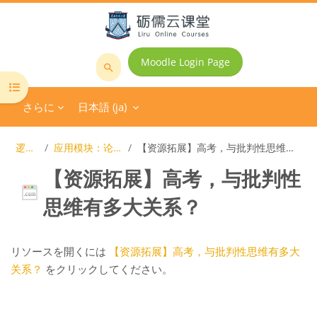
メインコンテンツへスキップする
Moodle Login Page
コ
コースインデックスを開く
ー
さらに
日本語 ‎(ja)‎
ス
を
検
逻辑学
应用模块：论证理论
【资源拓展】高考，与批判性思维有多大关系？
索
【资源拓展】高考，与批判性
す
る
思维有多大关系？
完了要件
リソースを開くには
【资源拓展】高考，与批判性思维有多大
关系？
をクリックしてください。