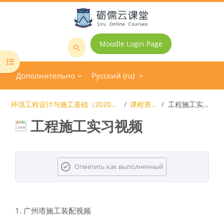
Перейти к основному содержанию
Moodle Login Page
Поиск
Открыть оглавление курса
курса
Дополнительно
Русский ‎(ru)‎
环境工程设计与施工基础（202002-17级）
课程资源库
工程施工实习视频
工程施工实习视频
Требуемые условия завершения
Отметить как выполненный
1.
广州塔施工装配视频