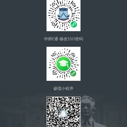
华师E通-修改SSO密码
砺儒小程序