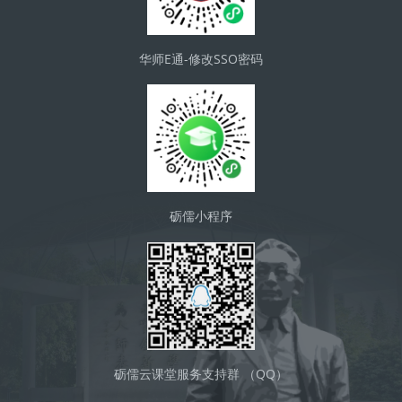
华师E通-修改SSO密码
砺儒小程序
砺儒云课堂服务支持群 （QQ）