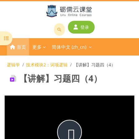
跳到主要内容
登录
搜
打开课程索引
索
首页
更多
简体中文 ‎(zh_cn)‎
课
程
或
逻辑学
技术模块2：词项逻辑
【讲解】习题四（4）
教
【讲解】习题四（4）
师
名
称
完成条件