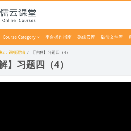
Course Category
平台操作指南
砺儒云库
砺儒文件库
块2：词项逻辑
【讲解】习题四（4）
解】习题四（4）
 условия завершения