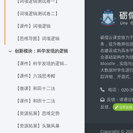
【词项逻辑测试卷一】
Блоки
【词项逻辑测试卷二】
【课件】词项逻辑
砺儒云课堂致力于
【思维导图】词项逻辑
务，提升教师信
在建设成为高水
创新模块：科学发现的逻辑
Свернуть
合基础架构作为
【课件】科学发现的逻辑：归纳与类比
Moodle，实
大数据对学生进
【课件】六顶思考帽
踪详细、开源式
【微课】和田十二法
电话：
反馈：请通过砺
【课件】和田十二法
反馈。
立即反馈
【资源拓展】思维定势
【资源拓展】头脑风暴
Copyright © 202