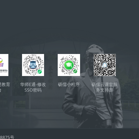
ки
慧教育
华师E通-修改
砺儒小程序
砺儒云课堂服
台
SSO密码
务支持群
（QQ）
008875号