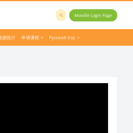
Moodle Login Page
Поиск
курса
数据统计
申请课程
Русский ‎(ru)‎