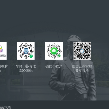
ки
慧教育
华师E通-修改
砺儒小程序
砺儒云课堂服
台
SSO密码
务支持群
（QQ）
008875号