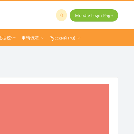
Moodle Login Page
Поиск
курса
数据统计
申请课程
Русский ‎(ru)‎