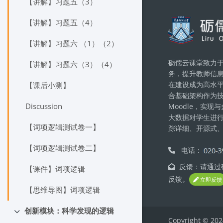
【讲解】习题五（3）
Блоки
【讲解】习题五（4）
【讲解】习题六 （1）（2）
砺儒云课堂致力于
【讲解】习题六（3）（4）
务，提升教师信
在建设成为高水
【课后小测】
合基础架构作为
Discussion
Moodle，实
大数据对学生进
【词项逻辑测试卷一】
踪详细、开源式
【词项逻辑测试卷二】
电话：
反馈：请通过砺
【课件】词项逻辑
反馈。
立即反馈
【思维导图】词项逻辑
创新模块：科学发现的逻辑
Свернуть
Copyright © 202