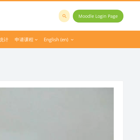
Moodle Login Page
Search
courses
统计
申请课程
English ‎(en)‎