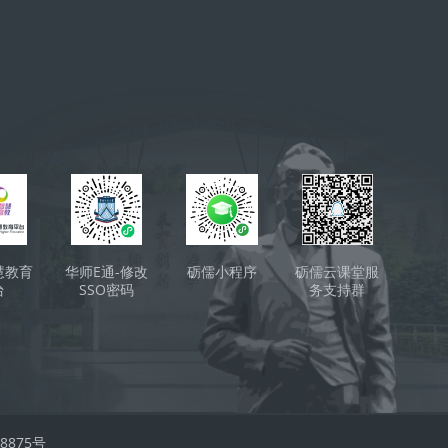
cks
慧教育
华师E通-修改
砺儒小程序
砺儒云课堂服
台
SSO密码
务支持群
（QQ）
008875号