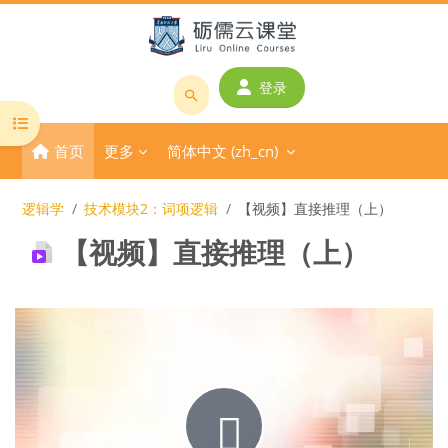
跳到主要内容
登录
搜
打开课程索引
索
首页
更多
简体中文 ‎(zh_cn)‎
课
程
或
逻辑学
技术模块2：词项逻辑
【视频】直接推理（上）
教
【视频】直接推理（上）
师
名
称
完成条件