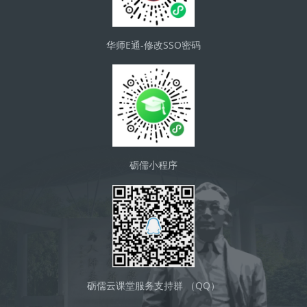
华师E通-修改SSO密码
砺儒小程序
砺儒云课堂服务支持群 （QQ）