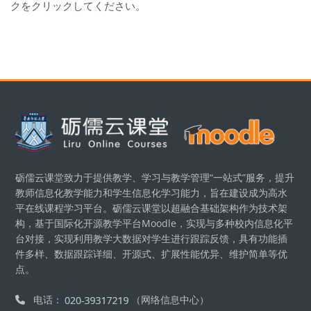
クをクリックしてください。
ブロック
砺儒云课堂致力于提供教学、学习与教学管理“一站式”服务，提升
教师信息化教学能力和学生信息化学习能力，旨在建设成为高水
平在线课程学习平台。砺儒云课堂以超融合基础架构作为技术架
构，基于国际化开源教学平台Moodle，实现与多种校内信息化平
台对接，实现利用教学大数据对学生进行跟踪反馈，具有功能插
件多样、数据跟踪详细、开源式、扩展性能优异、维护简单等优
点。
电话：
（网络信息中心）