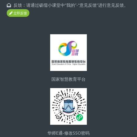
反馈：请通过砺儒小课堂中“我的”-“意见反馈”进行意见反馈。
立即反馈
ブロック
国家智慧教育平台
华师E通-修改SSO密码