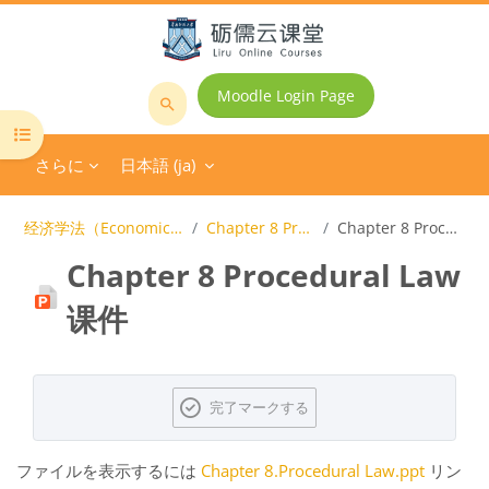
メインコンテンツへスキップする
Moodle Login Page
コ
コースインデックスを開く
ー
さらに
日本語 ‎(ja)‎
ス
を
検
经济学法（Economics Law）全英课程
Chapter 8 Procedural Law
Chapter 8 Procedural Law课件
索
Chapter 8 Procedural Law
す
る
课件
完了要件
完了マークする
ファイルを表示するには
Chapter 8.Procedural Law.ppt
リン